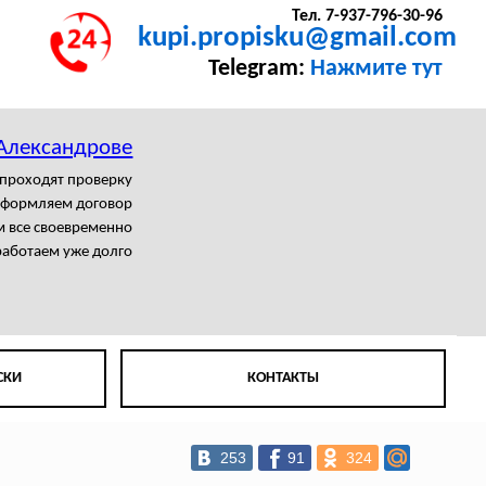
Тел. 7-937-796-30-96
kupi.propisku@gmail.com
Telegram:
Нажмите тут
 Александрове
 проходят проверку
формляем договор
 все своевременно
аботаем уже долго
СКИ
КОНТАКТЫ
253
91
324