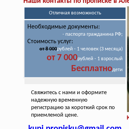
Наши контакты по прописке в Ал
Отличная возможность
Необходимые документы:
- паспорта гражданина РФ;
Стоимость услуг:
от 8 000
рублей - 1 человек (3 месяца)
от 7 000
рублей - 1 взрослый
Бесплатно
дети
Свяжитесь с нами и оформите
надежную временную
регистрацию за короткий срок по
приемлемой цене.
kupi.propisku@gmail.com