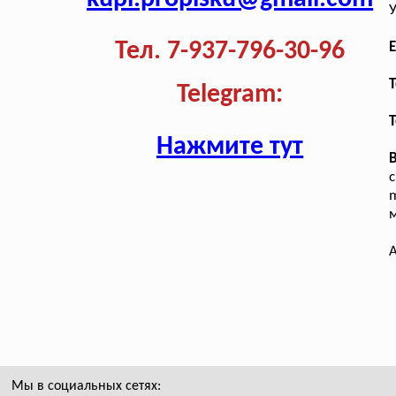
У
Тел. 7-937-796-30-96
E
T
Telegram:
Т
Нажмите тут
с
м
А
Мы в социальных сетях: